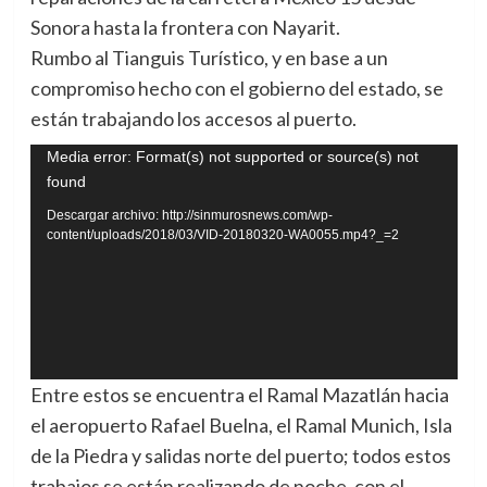
Sonora hasta la frontera con Nayarit.
Rumbo al Tianguis Turístico, y en base a un
compromiso hecho con el gobierno del estado, se
están trabajando los accesos al puerto.
Reproductor
Media error: Format(s) not supported or source(s) not
found
de
vídeo
Descargar archivo: http://sinmurosnews.com/wp-
content/uploads/2018/03/VID-20180320-WA0055.mp4?_=2
Entre estos se encuentra el Ramal Mazatlán hacia
el aeropuerto Rafael Buelna, el Ramal Munich, Isla
de la Piedra y salidas norte del puerto; todos estos
trabajos se están realizando de noche, con el