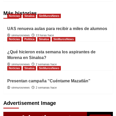
Más historias
Noticias
Sinaloa
SinMurosNews
UAS renueva aulas para recibir a miles de alumnos
sinmurosnews
13 horas hace
Noticias
Politica
Sinaloa
SinMurosNews
¿Qué hicieron esta semana los aspirantes de
Morena en Sinaloa?
sinmurosnews
2 semanas hace
Noticias
Sinaloa
SinMurosNews
Presentan campaña “Cuéntame Mazatlán”
sinmurosnews
2 semanas hace
Advertisement Image