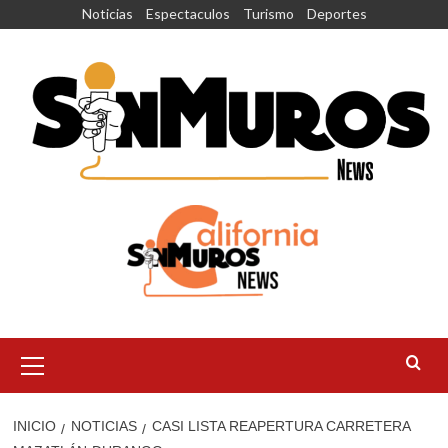
Saltar
Noticias
Espectaculos
Turismo
Deportes
al
contenido
Menú
principal
INICIO
NOTICIAS
CASI LISTA REAPERTURA CARRETERA