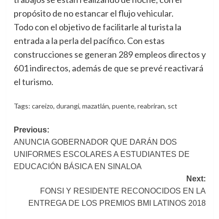
propósito de no estancar el flujo vehicular.
Todo con el objetivo de facilitarle al turista la
entrada a la perla del pacífico. Con estas
construcciones se generan 289 empleos directos y
601 indirectos, además de que se prevé reactivará
el turismo.
Tags:
careizo
,
durangi
,
mazatlán
,
puente
,
reabriran
,
sct
Post
Previous:
ANUNCIA GOBERNADOR QUE DARÁN DOS
navigation
UNIFORMES ESCOLARES A ESTUDIANTES DE
EDUCACIÓN BÁSICA EN SINALOA
Next:
FONSI Y RESIDENTE RECONOCIDOS EN LA
ENTREGA DE LOS PREMIOS BMI LATINOS 2018