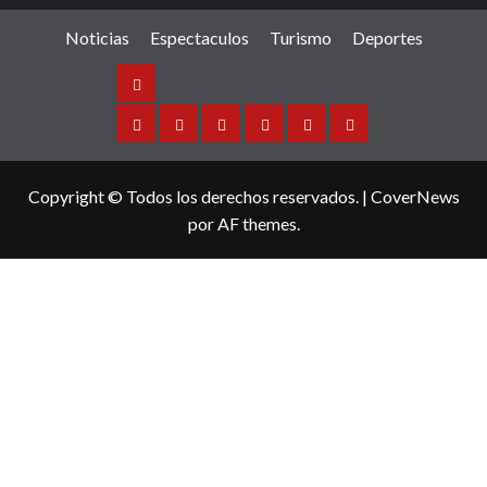
Noticias
Espectaculos
Turismo
Deportes
Noticias
Sinaloa
Nacional
Internacional
Espectaculos
Turismo
Deportes
Copyright © Todos los derechos reservados.
|
CoverNews
por AF themes.