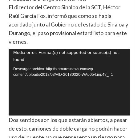
El director del Centro Sinaloa de la SCT, Héctor
Raúl García Fox, informó que como se había
acordado junto al Gobierno del estado de Sinaloa y
Durango, el paso provisional estará listo para este
viernes.
Reproductor
Media error: Format(s) not supported or source(s) not
found
de
vídeo
Descargar archivo: http://sinmurosnews.com/wp-
content/uploads/2018/03/VID-20180320-WA0054.mp4?_=1
Dos sentidos son los que estarán abiertos, a pesar
de esto, camiones de doble carga no podrán hacer
uso del puente, ya que representa un riesgo para