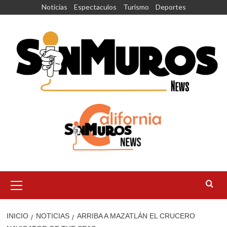
Saltar
Noticias
Espectaculos
Turismo
Deportes
al
contenido
Menú
principal
INICIO
NOTICIAS
ARRIBA A MAZATLÁN EL CRUCERO