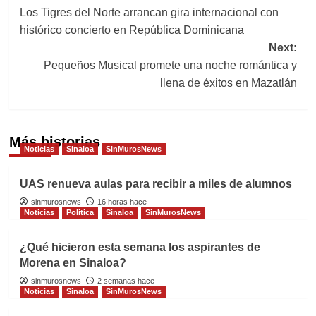
Los Tigres del Norte arrancan gira internacional con
navigation
histórico concierto en República Dominicana
Next:
Pequeños Musical promete una noche romántica y
llena de éxitos en Mazatlán
Más historias
Noticias
Sinaloa
SinMurosNews
UAS renueva aulas para recibir a miles de alumnos
sinmurosnews
16 horas hace
Noticias
Politica
Sinaloa
SinMurosNews
¿Qué hicieron esta semana los aspirantes de
Morena en Sinaloa?
sinmurosnews
2 semanas hace
Noticias
Sinaloa
SinMurosNews