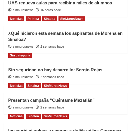
UAS renueva aulas para recibir a miles de alumnos
sinmurosnews
16 horas hace
Noticias
Politica
Sinaloa
SinMurosNews
¿Qué hicieron esta semana los aspirantes de Morena en
Sinaloa?
sinmurosnews
2 semanas hace
Sin categoría
Sin seguridad no hay desarrollo: Sergio Rojas
sinmurosnews
2 semanas hace
Noticias
Sinaloa
SinMurosNews
Presentan campaña “Cuéntame Mazatlán”
sinmurosnews
2 semanas hace
Noticias
Sinaloa
SinMurosNews
Inseguridad golpea a empresas de Mazatlán: Coparmex