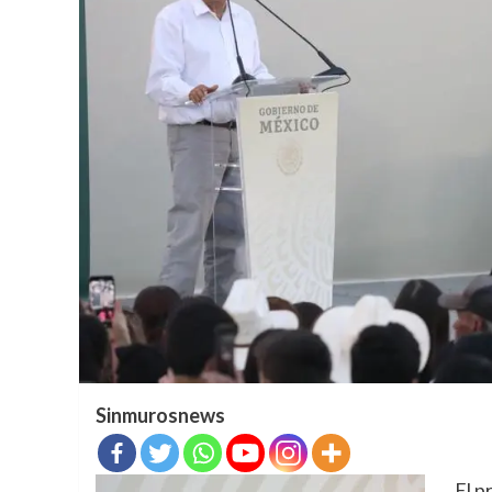
Sinmurosnews
El p