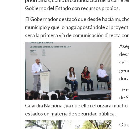
prioritarias, como la continuación de la carrete
Gobierno del Estado con recursos propios.
El Gobernador destacó que desde hacía muchos
municipio y que lo haga apostándole al proyect
será la primera vía de comunicación directa co
Aseg
desa
serr
gene
dura
Le e
de S
Guardia Nacional, ya que ello reforzará mucho l
estados en materia de seguridad pública.
Otro