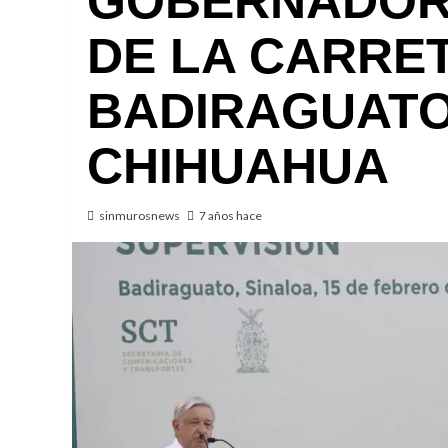
GOBERNADOR
DE LA CARRE
BADIRAGUATO
CHIHUAHUA
sinmurosnews
7 años hace