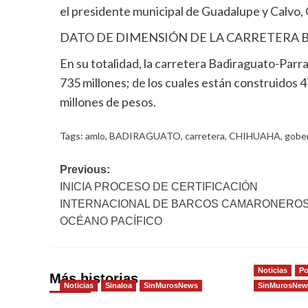
el presidente municipal de Guadalupe y Calvo,
DATO DE DIMENSIÓN DE LA CARRETERA
En su totalidad, la carretera Badiraguato-Parra
735 millones; de los cuales están construidos 4
millones de pesos.
Tags:
amlo
,
BADIRAGUATO
,
carretera
,
CHIHUAHA
,
gobe
Post
Previous:
INICIA PROCESO DE CERTIFICACIÓN
navigation
INTERNACIONAL DE BARCOS CAMARONEROS
OCÉANO PACÍFICO
Noticias
Po
Más historias
Noticias
Sinaloa
SinMurosNews
SinMurosNew