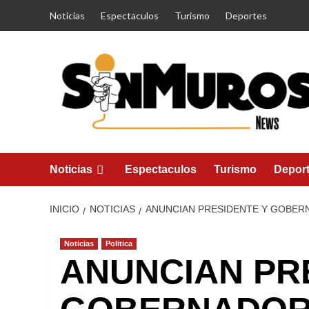
Saltar
Noticias
Espectaculos
Turismo
Deportes
al
contenido
Noticias
Espectaculos
Turismo
Depor
INICIO
NOTICIAS
ANUNCIAN PRESIDENTE Y GOBER
Noticias
Politica
ANUNCIAN PR