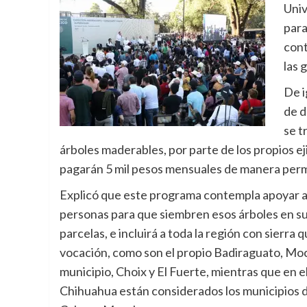
Univ
para
cont
las 
De i
de d
se t
árboles maderables, por parte de los propios e
pagarán 5 mil pesos mensuales de manera perm
Explicó que este programa contempla apoyar a
personas para que siembren esos árboles en su
parcelas, e incluirá a toda la región con sierra
vocación, como son el propio Badiraguato, Moc
municipio, Choix y El Fuerte, mientras que en e
Chihuahua están considerados los municipios 