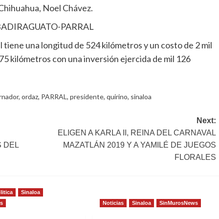
 Chihuahua, Noel Chávez.
 BADIRAGUATO-PARRAL
l tiene una longitud de 524 kilómetros y un costo de 2 mil
75 kilómetros con una inversión ejercida de mil 126
rnador
,
ordaz
,
PARRAL
,
presidente
,
quirino
,
sinaloa
Next:
ELIGEN A KARLA II, REINA DEL CARNAVAL
 DEL
MAZATLÁN 2019 Y A YAMILÉ DE JUEGOS
FLORALES
litica
Sinaloa
s
Noticias
Sinaloa
SinMurosNews