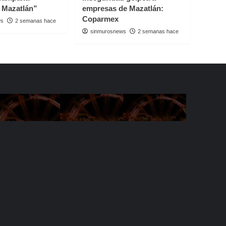
 Mazatlán”
empresas de Mazatlán:
Coparmex
ws
2 semanas hace
sinmurosnews
2 semanas hace