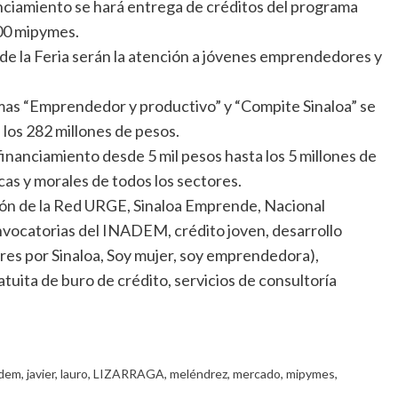
anciamiento se hará entrega de créditos del programa
00 mipymes.
 de la Feria serán la atención a jóvenes emprendedores y
mas “Emprendedor y productivo” y “Compite Sinaloa” se
 los 282 millones de pesos.
inanciamiento desde 5 mil pesos hasta los 5 millones de
cas y morales de todos los sectores.
ión de la Red URGE, Sinaloa Emprende, Nacional
nvocatorias del INADEM, crédito joven, desarrollo
res por Sinaloa, Soy mujer, soy emprendedora),
tuita de buro de crédito, servicios de consultoría
adem
,
javier
,
lauro
,
LIZARRAGA
,
meléndrez
,
mercado
,
mipymes
,