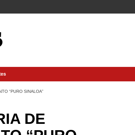
tes
NTO “PURO SINALOA”
IA DE