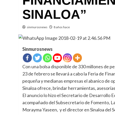
FINANCIAMIE
SINALOA”
sinmurosnews
8 años hace
Sinmurosnews
Con una bolsa disponible de 330 millones de pe
23 de febrero se llevará a cabo la Feria de Fina
pequeña y medianas empresas el abanico de op
Sinaloa ofrece, brindar herramientas, asesorías
El anuncio lo hizo el Secretario de Desarroll
acompañado del Subsecretario de Fomento, Lau
Morayma Yaseen, y el director en Sinaloa del 