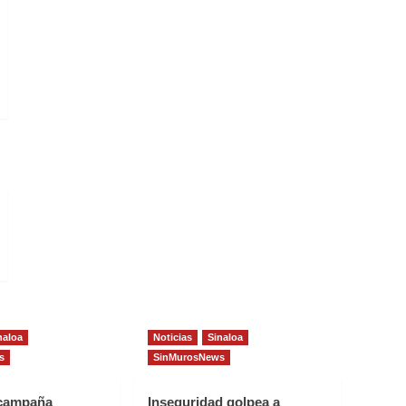
naloa
Noticias
Sinaloa
s
SinMurosNews
 campaña
Inseguridad golpea a