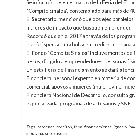
Se informó que en el marco de la Feria del Fin
“Compite Sinaloa”, contemplado para más de 4
El Secretario, mencionó que dos ejes paralelos
mujeres de impacto que busquen emprender.
Recordó que en el 2017 a través de los progra
logró dispersar una bolsa en créditos cercana a
El Fondo “Compite Sinaloa” incluye montos de f
pesos, dirigido a emprendedores, personas físi
En esta Feria de Financiamiento se dará atenc
Financiera, personal experto en materia de co
comercial, apoyos a mujeres (mujer pyme, muje
Financiera Nacional de Desarrollo, consulta gra
especializada, programas de artesanos y SNE.
Tags:
cardenas
,
creditos
,
feria
,
financiamiento
,
ignacio
,
in
morayma
,
sne
,
yaseen