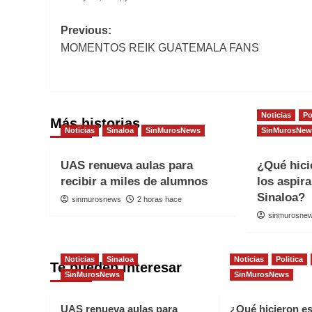
Post
Previous:
MOMENTOS REIK GUATEMALA FANS
navigation
Noticias
Po
Más historias
Noticias
Sinaloa
SinMurosNews
SinMurosNew
UAS renueva aulas para
¿Qué hici
recibir a miles de alumnos
los aspir
Sinaloa?
sinmurosnews
2 horas hace
sinmurosne
Noticias
Sinaloa
Noticias
Politica
Te pueden interesar
SinMurosNews
SinMurosNews
UAS renueva aulas para
¿Qué hicieron e