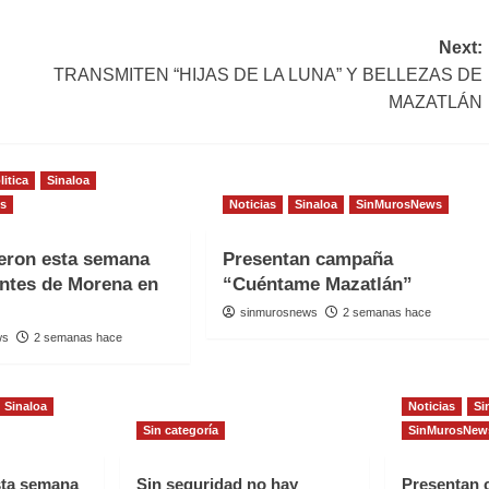
Next:
TRANSMITEN “HIJAS DE LA LUNA” Y BELLEZAS DE
MAZATLÁN
litica
Sinaloa
s
Noticias
Sinaloa
SinMurosNews
eron esta semana
Presentan campaña
antes de Morena en
“Cuéntame Mazatlán”
sinmurosnews
2 semanas hace
ws
2 semanas hace
Sinaloa
Noticias
Si
Sin categoría
SinMurosNew
sta semana
Sin seguridad no hay
Presentan