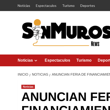
Saltar
Noticias
Espectaculos
Turismo
Deportes
al
contenido
Noticias
Espectaculos
Turismo
Depor
INICIO
NOTICIAS
ANUNCIAN FERIA DE FINANCIAMIE
Noticias
ANUNCIAN FER