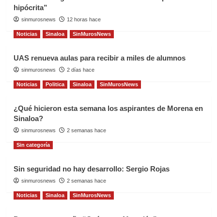
hipócrita”
sinmurosnews
12 horas hace
Noticias
Sinaloa
SinMurosNews
UAS renueva aulas para recibir a miles de alumnos
sinmurosnews
2 días hace
Noticias
Politica
Sinaloa
SinMurosNews
¿Qué hicieron esta semana los aspirantes de Morena en
Sinaloa?
sinmurosnews
2 semanas hace
Sin categoría
Sin seguridad no hay desarrollo: Sergio Rojas
sinmurosnews
2 semanas hace
Noticias
Sinaloa
SinMurosNews