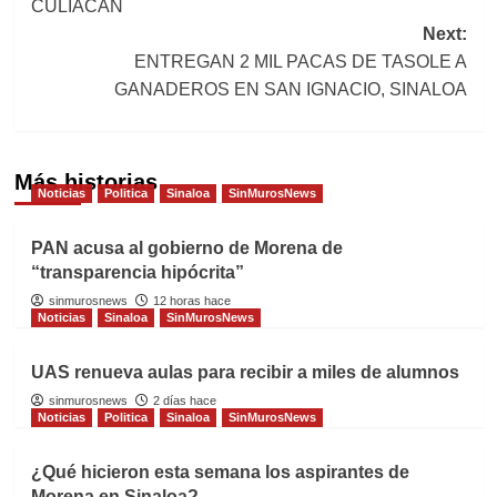
CULIACÁN
Next:
ENTREGAN 2 MIL PACAS DE TASOLE A
GANADEROS EN SAN IGNACIO, SINALOA
Más historias
Noticias
Politica
Sinaloa
SinMurosNews
PAN acusa al gobierno de Morena de
“transparencia hipócrita”
sinmurosnews
12 horas hace
Noticias
Sinaloa
SinMurosNews
UAS renueva aulas para recibir a miles de alumnos
sinmurosnews
2 días hace
Noticias
Politica
Sinaloa
SinMurosNews
¿Qué hicieron esta semana los aspirantes de
Morena en Sinaloa?