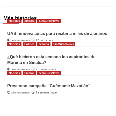
Más historias
Noticias
Sinaloa
SinMurosNews
UAS renueva aulas para recibir a miles de alumnos
sinmurosnews
17 horas hace
Noticias
Politica
Sinaloa
SinMurosNews
¿Qué hicieron esta semana los aspirantes de
Morena en Sinaloa?
sinmurosnews
2 semanas hace
Noticias
Sinaloa
SinMurosNews
Presentan campaña “Cuéntame Mazatlán”
sinmurosnews
2 semanas hace