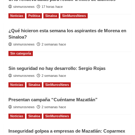
sinmurosnews
17 horas hace
Noticias
Politica
Sinaloa
SinMurosNews
¿Qué hicieron esta semana los aspirantes de Morena en
Sinaloa?
sinmurosnews
2 semanas hace
Sin categoría
Sin seguridad no hay desarrollo: Sergio Rojas
sinmurosnews
2 semanas hace
Noticias
Sinaloa
SinMurosNews
Presentan campaña “Cuéntame Mazatlán”
sinmurosnews
2 semanas hace
Noticias
Sinaloa
SinMurosNews
Inseguridad golpea a empresas de Mazatlán: Coparmex