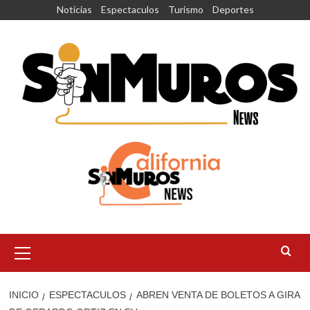
Saltar
Noticias
Espectaculos
Turismo
Deportes
al
contenido
Menú
principal
INICIO
ESPECTACULOS
ABREN VENTA DE BOLETOS A GIRA