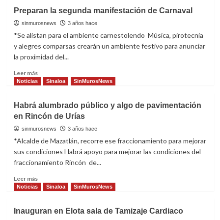
La
Preparan la segunda manifestación de Carnaval
Sectur
Sinaloa
sinmurosnews
3 años hace
otorga
*Se alistan para el ambiente carnestolendo Música, pirotecnia
distintivo
y alegres comparsas crearán un ambiente festivo para anunciar
Pueblo
la proximidad del...
Señorial
a
Read
Leer más
La
more
Noticias
Sinaloa
SinMurosNews
Noria
about
Preparan
Habrá alumbrado público y algo de pavimentación
la
en Rincón de Urías
segunda
manifestación
sinmurosnews
3 años hace
de
*Alcalde de Mazatlán, recorre ese fraccionamiento para mejorar
Carnaval
sus condiciones Habrá apoyo para mejorar las condiciones del
fraccionamiento Rincón de...
Read
Leer más
more
Noticias
Sinaloa
SinMurosNews
about
Habrá
Inauguran en Elota sala de Tamizaje Cardiaco
alumbrado