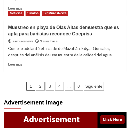
“Las
italianas”
Read
Leer más
more
Noticias
Sinaloa
SinMurosNews
about
Estado
Muestreo en playa de Olas Altas demuestra que es
dispersará
apta para bañistas reconoce Coepriss
15mdp
para
sinmurosnews
3 años hace
rescate
Como lo adelantó el alcalde de Mazatlán, Edgar Gonzalez,
financiero
después del análisis de una muestra de la calidad del agua...
de
cooperativas
Read
Leer más
pesqueras
more
de
about
camarón
Muestreo
Navegación
en
1
…
2
3
4
8
Siguiente
playa
de
de
Advertisement Image
Olas
entradas
Altas
demuestra
que
es
apta