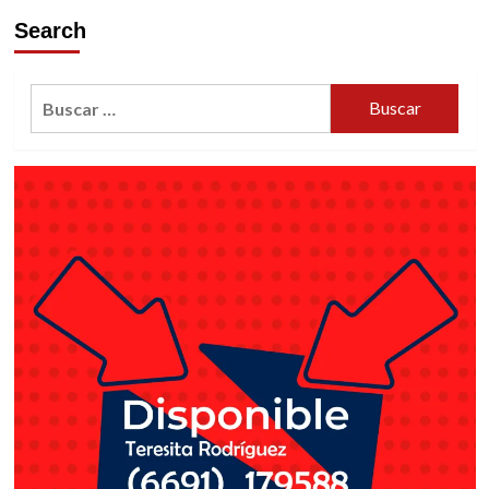
para
Search
bañistas
reconoce
Coepriss
Buscar: