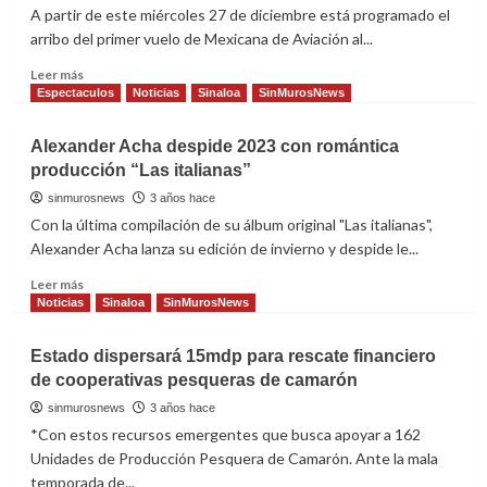
tener
A partir de este miércoles 27 de diciembre está programado el
cuidado
arribo del primer vuelo de Mexicana de Aviación al...
en
celebridades
Read
Leer más
de
more
Espectaculos
Noticias
Sinaloa
SinMurosNews
Año
about
Nuevo
La
Alexander Acha despide 2023 con romántica
aerolínea
producción “Las italianas”
Mexicana
de
sinmurosnews
3 años hace
Aviación
Con la última compilación de su álbum original "Las italianas",
inicia
Alexander Acha lanza su edición de invierno y despide le...
operaciones
en
Read
Leer más
Mazatlán
more
Noticias
Sinaloa
SinMurosNews
about
Alexander
Estado dispersará 15mdp para rescate financiero
Acha
de cooperativas pesqueras de camarón
despide
2023
sinmurosnews
3 años hace
con
*Con estos recursos emergentes que busca apoyar a 162
romántica
Unidades de Producción Pesquera de Camarón. Ante la mala
producción
temporada de...