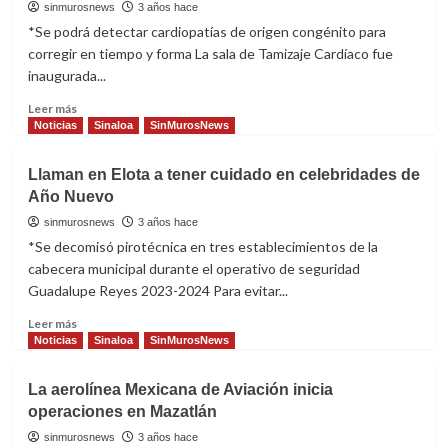
público
sinmurosnews
3 años hace
y
*Se podrá detectar cardiopatías de origen congénito para
algo
corregir en tiempo y forma La sala de Tamizaje Cardíaco fue
de
inaugurada...
pavimentación
en
Read
Leer más
Rincón
more
Noticias
Sinaloa
SinMurosNews
de
about
Urías
Inauguran
Llaman en Elota a tener cuidado en celebridades de
en
Año Nuevo
Elota
sala
sinmurosnews
3 años hace
de
*Se decomisó pirotécnica en tres establecimientos de la
Tamizaje
cabecera municipal durante el operativo de seguridad
Cardiaco
Guadalupe Reyes 2023-2024 Para evitar...
Read
Leer más
more
Noticias
Sinaloa
SinMurosNews
about
Llaman
La aerolínea Mexicana de Aviación inicia
en
operaciones en Mazatlán
Elota
a
sinmurosnews
3 años hace