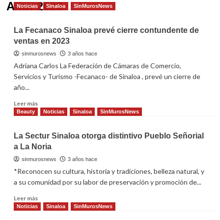
Año:
2023
Noticias
Sinaloa
SinMurosNews
La Fecanaco Sinaloa prevé cierre contundente de
ventas en 2023
sinmurosnews
3 años hace
Adriana Carlos La Federación de Cámaras de Comercio,
Servicios y Turismo -Fecanaco- de Sinaloa , prevé un cierre de
año...
Read
Leer más
more
Beauty
Noticias
Sinaloa
SinMurosNews
about
La
La Sectur Sinaloa otorga distintivo Pueblo Señorial
Fecanaco
a La Noria
Sinaloa
prevé
sinmurosnews
3 años hace
cierre
*Reconocen su cultura, historia y tradiciones, belleza natural, y
contundente
a su comunidad por su labor de preservación y promoción de...
de
ventas
Read
Leer más
en
more
Noticias
Sinaloa
SinMurosNews
2023
about