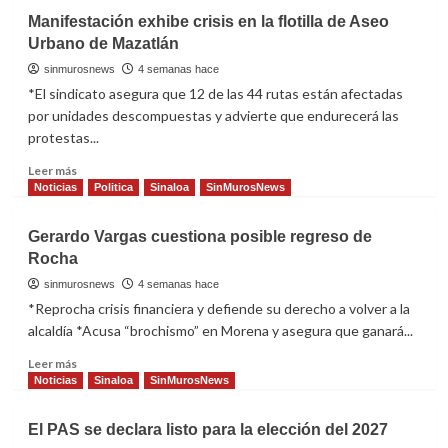
prestacione
PAN
Manifestación exhibe crisis en la flotilla de Aseo
exige
Urbano de Mazatlán
acciones
inmediatas
sinmurosnews
4 semanas hace
para
*El sindicato asegura que 12 de las 44 rutas están afectadas
frenar
por unidades descompuestas y advierte que endurecerá las
la
protestas...
violencia
en
Read
Leer más
Escuinapa
more
Noticias
Politica
Sinaloa
SinMurosNews
about
Manifestación
Gerardo Vargas cuestiona posible regreso de
exhibe
Rocha
crisis
en
sinmurosnews
4 semanas hace
la
*Reprocha crisis financiera y defiende su derecho a volver a la
flotilla
alcaldía *Acusa “brochismo” en Morena y asegura que ganará...
de
Aseo
Read
Leer más
Urbano
more
Noticias
Sinaloa
SinMurosNews
de
about
Mazatlán
Gerardo
El PAS se declara listo para la elección del 2027
Vargas