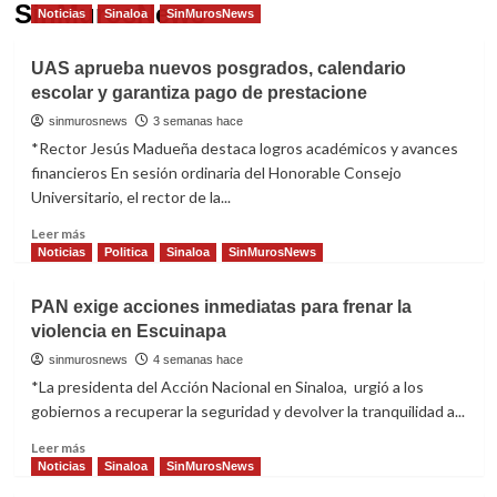
SinMurosNews
Noticias
Sinaloa
SinMurosNews
UAS aprueba nuevos posgrados, calendario
escolar y garantiza pago de prestacione
sinmurosnews
3 semanas hace
*Rector Jesús Madueña destaca logros académicos y avances
financieros En sesión ordinaria del Honorable Consejo
Universitario, el rector de la...
Read
Leer más
more
Noticias
Politica
Sinaloa
SinMurosNews
about
UAS
PAN exige acciones inmediatas para frenar la
aprueba
violencia en Escuinapa
nuevos
posgrados,
sinmurosnews
4 semanas hace
calendario
*La presidenta del Acción Nacional en Sinaloa, urgió a los
escolar
gobiernos a recuperar la seguridad y devolver la tranquilidad a...
y
garantiza
Read
Leer más
pago
more
Noticias
Sinaloa
SinMurosNews
de
about