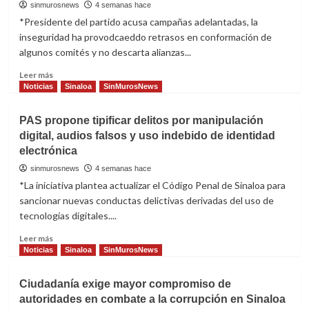
cuestiona
sinmurosnews
4 semanas hace
posible
*Presidente del partido acusa campañas adelantadas, la
regreso
inseguridad ha provodcaeddo retrasos en conformación de
de
algunos comités y no descarta alianzas...
Rocha
Read
Leer más
more
Noticias
Sinaloa
SinMurosNews
about
El
PAS propone tipificar delitos por manipulación
PAS
digital, audios falsos y uso indebido de identidad
se
electrónica
declara
listo
sinmurosnews
4 semanas hace
para
*La iniciativa plantea actualizar el Código Penal de Sinaloa para
la
sancionar nuevas conductas delictivas derivadas del uso de
elección
tecnologías digitales....
del
2027
Read
Leer más
more
Noticias
Sinaloa
SinMurosNews
about
PAS
Ciudadanía exige mayor compromiso de
propone
autoridades en combate a la corrupción en Sinaloa
tipificar