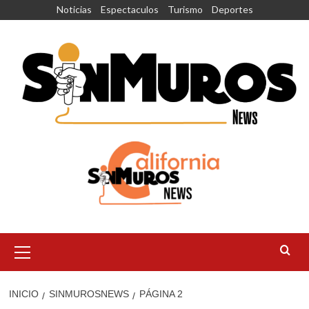
Saltar
Noticias
Espectaculos
Turismo
Deportes
al
contenido
Menú
principal
INICIO
SINMUROSNEWS
PÁGINA 2