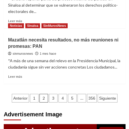
destino
Sinaloa al determinar que se vulneraron los derechos político-
en
electorales de...
cinco
ciudades
Read
Leer más
del
more
Noticias
Sinaloa
SinMurosNews
norte
about
Tras
Mazatlán necesita resultados, no más reuniones ni
fallo
promesas: PAN
del
TEESIN,
sinmurosnews
1 mes hace
PAN
*A más de una semana del relevo en la Presidencia Municipal, la
tomará
ciudadanía sigue sin ver acciones concretas Los ciudadanos...
protesta
a
Read
Leer más
consejeros
more
about
Mazatlán
Navegación
necesita
2
…
Anterior
1
3
4
5
356
Siguiente
resultados,
de
no
Advertisement Image
más
entradas
reuniones
ni