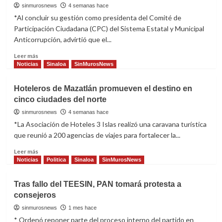
delitos
sinmurosnews
4 semanas hace
por
*Al concluir su gestión como presidenta del Comité de
manipulación
Participación Ciudadana (CPC) del Sistema Estatal y Municipal
digital,
Anticorrupción, advirtió que el...
audios
falsos
Read
Leer más
y
more
Noticias
Sinaloa
SinMurosNews
uso
about
indebido
Ciudadanía
Hoteleros de Mazatlán promueven el destino en
de
exige
identidad
cinco ciudades del norte
mayor
electrónica
compromiso
sinmurosnews
4 semanas hace
de
*La Asociación de Hoteles 3 Islas realizó una caravana turística
autoridades
que reunió a 200 agencias de viajes para fortalecer la...
en
combate
Read
Leer más
a
more
Noticias
Politica
Sinaloa
SinMurosNews
la
about
corrupción
Hoteleros
Tras fallo del TEESIN, PAN tomará protesta a
en
de
consejeros
Sinaloa
Mazatlán
promueven
sinmurosnews
1 mes hace
el
* Ordenó reponer parte del proceso interno del partido en