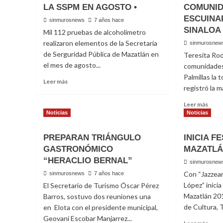
LA SSPM EN AGOSTO •
COMUNID
ESCUINA
sinmurosnews
7 años hace
SINALOA
Mil 112 pruebas de alcoholímetro
realizaron elementos de la Secretaría
sinmurosnew
de Serguridad Pública de Mazatlán en
Teresita Ro
el mes de agosto...
comunidades
Palmillas la
Read
Leer más
registró la 
more
about
Read
Leer más
MÁS
more
Noticias
Noticias
DE
abou
MIL
DEJA
PREPARAN TRIÁNGULO
PRUEBAS
INICIA F
MAL
DE
GASTRONÓMICO
MAZATLÁ
TIE
ALCOHOLÍMETRO
“HERACLIO BERNAL”
AFEC
sinmurosnew
REALIZÓ
EN
Con “Jazzea
sinmurosnews
7 años hace
LA
COM
SSPM
López” inicia
El Secretario de Turismo Óscar Pérez
DE
EN
Mazatlán 201
Barros, sostuvo dos reuniones una
ESC
AGOSTO
de Cultura, T
en Elota con el presidente municipal,
DE
•
HIDA
Geovani Escobar Manjarrez...
Read