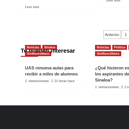
Leer más
SINA
more
Read
Leer más
abou
more
INIC
about
FEST
PREPARAN
CUL
TRIÁNGULO
Naveg
MAZ
GASTRONÓMICO
Anterior
1
2019
“HERACLIO
de
BERNAL”
Noticias
Sinaloa
Noticias
Politica
Te pueden interesar
entra
SinMurosNews
SinMurosNews
UAS renueva aulas para
¿Qué hicieron e
recibir a miles de alumnos
los aspirantes d
Sinaloa?
sinmurosnews
21 horas hace
sinmurosnews
2 