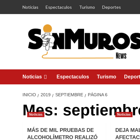
Saltar
Noticias
Espectaculos
Turismo
Deportes
al
contenido
Noticias
Espectaculos
Turismo
Depor
INICIO
2019
SEPTIEMBRE
PÁGINA 6
Mes:
septiembr
Noticias
Noticias
MÁS DE MIL PRUEBAS DE
DEJA MA
ALCOHOLÍMETRO REALIZÓ
AFECTAC