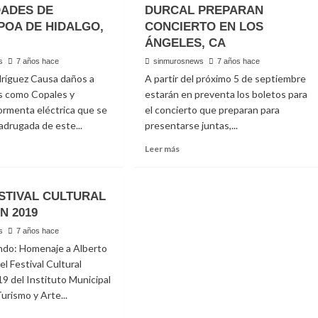
ADES DE
DURCAL PREPARAN
POA DE HIDALGO,
CONCIERTO EN LOS
ÁNGELES, CA
s
7 años hace
sinmurosnews
7 años hace
dríguez Causa daños a
A partir del próximo 5 de septiembre
 como Copales y
estarán en preventa los boletos para
 tormenta eléctrica que se
el concierto que preparan para
madrugada de este...
presentarse juntas,...
Read
Leer más
more
t
about
PAQUITA
ESTIVAL CULTURAL
LA
N 2019
MPO
DEL
TACIONES
BARRIO,
s
7 años hace
MARISELA
ndo: Homenaje a Alberto
UNIDADES
Y
 el Festival Cultural
SHAILA
9 del Instituto Municipal
UINAPOA
DURCAL
urismo y Arte...
PREPARAN
LGO,
CONCIERTO