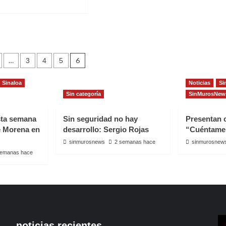
LOA
EN
LOS
t
ÁNGELES,
IA
CA
IVAL
TURAL
ación
ATLÁN
…
6
3
4
5
Sinaloa
Noticias
Si
das
Sin categoría
SinMurosNew
sta semana
Sin seguridad no hay
Presentan
e Morena en
desarrollo: Sergio Rojas
“Cuéntame
sinmurosnews
2 semanas hace
sinmurosnew
semanas hace
noticias recientes